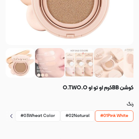
کوشن BBکرم او تو او O.TWO.O
رنگ
#03Wheat Color
#02Natural
#01Pink White