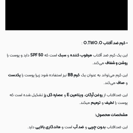
• کرم ضد آفتاب O.TWO.O
:
این یک کرم ضد آفتاب
مرطوب کننده
و
سبک
است که
SPF 50
دارد و پوست را
روشن و شفاف
می‌کند.
این کرم می‌تواند به عنوان یک
کرم BB
نیز استفاده شود زیرا پوست را
یکدست
و
صاف
می‌کند.
این ضدافتاب از
روغن آرگان
،
ویتامین E
و
عصاره گل رز
تشکیل شده است که
پوست را
لطیف
و
ترمیم
میکند.
مشخصات محصول:
این ضدافتاب
بدون چربی
و
ضد آب
است و
ماندگاری بالایی
دارد.