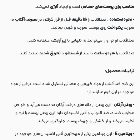
مناسب برای پوست‌های حساس
است و ایجاد
آلرژی
نمی‌کند.
• نحوه استفاده
: ضدافتاب را
۱۵ دقیقه
قبل از قرار گرفتن در
معرض آفتاب
به
صورت
یکنواخت
روی پوست صورت و گردن بمالید.
ضدافتاب او تو او را می‌توانید به تنهایی یا
زیر آرایش
استفاده کنید.
ضدافتاب را
هر دو ساعت
یا بعد از
شستشو
یا
تعریق
شدید
تمدید کنید .
ترکیبات محصول:
این کرم ضدآفتاب از مواد طبیعی و معدنی تشکیل شده است. برخی از مواد
موجود در این کرم عبارتند از:
• روغن آرگان
: این روغن از دانه‌های درخت آرگان به دست می‌آید و خواص
مرطوب کننده، ضد التهاب و آنتی اکسیدان دارد. این روغن پوست را نرم و
لطیف می‌کند و از خشکی و چروک پوست جلوگیری می‌کند.
• ویتامین E
: این ویتامین یکی از مهم‌ترین آنتی اکسیدان‌های موجود در