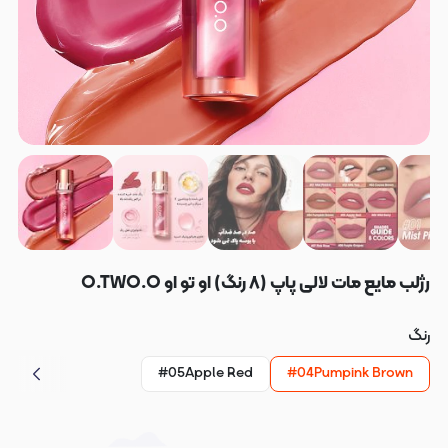
رژلب مایع مات لالی پاپ (٨ رنگ) او تو او O.TWO.O
رنگ
#05Apple Red
#04Pumpink Brown